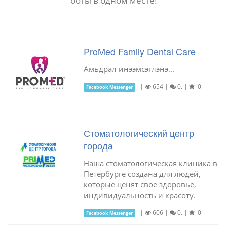
боты в одном месте!
ProMed Family Dental Care
Амьдрал инээмсэглэнэ...
|
654
|
0.
|
0
Facebook Messenger
Стоматологический центр
города
Наша стоматологическая клиника в
Петербурге создана для людей,
которые ценят свое здоровье,
индивидуальность и красоту.
|
606
|
0.
|
0
Facebook Messenger