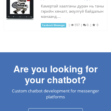
Камертай хаалганы дуран нь таны
гэрийн хяналт, аюулгүй байдалын
манаанд....
|
557
|
0.
|
0
Facebook Messenger
Are you looking for
your chatbot?
Custom chatbot development for messenger
platforms