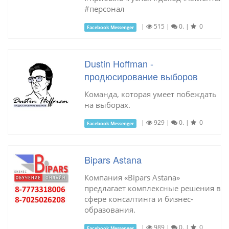
#персонал
|
515
|
0.
|
0
Facebook Messenger
Dustin Hoffman -
продюсирование выборов
Команда, которая умеет побеждать
на выборах.
|
929
|
0.
|
0
Facebook Messenger
Bipars Astana
Компания «Bipars Astana»
предлагает комплексные решения в
сфере консалтинга и бизнес-
образования.
|
989
|
0.
|
0
Facebook Messenger