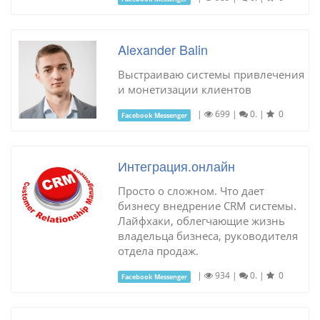
Alexander Balin
Выстраиваю системы привлечения
и монетизации клиентов
|
699
|
0.
|
0
Facebook Messenger
Интеграция.онлайн
Просто о сложном. Что дает
бизнесу внедрение CRM системы.
Лайфхаки, облегчающие жизнь
владельца бизнеса, руководителя
отдела продаж.
|
934
|
0.
|
0
Facebook Messenger