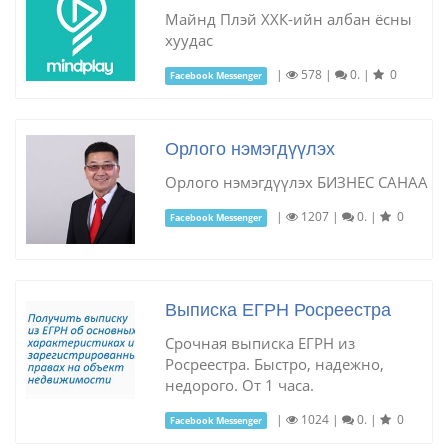
Майнд Плэй ХХК-ийн албан ёсны
хуудас
|
578
|
0.
|
0
Facebook Messenger
Орлого нэмэгдүүлэх
Орлого нэмэгдүүлэх БИЗНЕС САНАА
|
1207
|
0.
|
0
Facebook Messenger
Выписка ЕГРН Росреестра
Срочная выписка ЕГРН из
Росреестра. Быстро, надежно,
недорого. От 1 часа.
|
1024
|
0.
|
0
Facebook Messenger