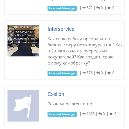
|
872
|
0.
|
0
Facebook Messenger
Interservice
Как свою работу превратить в
бизнес-сферу без конкурентов? Как
в 2 шага создать очередь из
покупателей? Как создать свою
фирму-самобранку?
|
576
|
0.
|
0
Facebook Messenger
Exellon
Рекламное агентство
|
1665
|
0.
|
0
Facebook Messenger