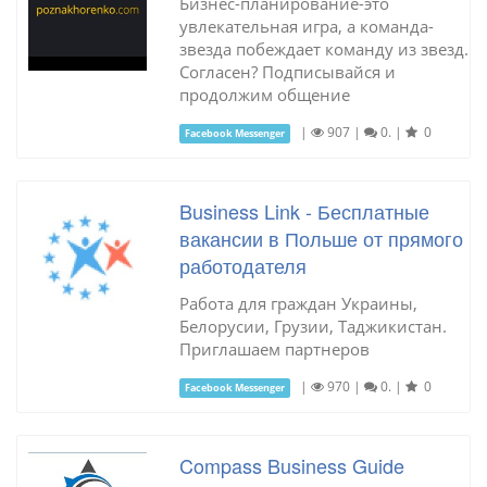
Бизнес-планирование-это
увлекательная игра, а команда-
звезда побеждает команду из звезд.
Согласен? Подписывайся и
продолжим общение
|
907
|
0.
|
0
Facebook Messenger
Business Link - Бесплатные
вакансии в Польше от прямого
работодателя
Работа для граждан Украины,
Белорусии, Грузии, Таджикистан.
Приглашаем партнеров
|
970
|
0.
|
0
Facebook Messenger
Compass Business Guide