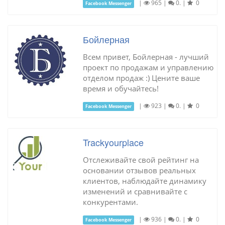
|
965
|
0.
|
0
Facebook Messenger
Бойлерная
Всем привет, Бойлерная - лучший
проект по продажам и управлению
отделом продаж :) Цените ваше
время и обучайтесь!
|
923
|
0.
|
0
Facebook Messenger
Trackyourplace
Отслеживайте свой рейтинг на
основании отзывов реальных
клиентов, наблюдайте динамику
изменений и сравнивайте с
конкурентами.
|
936
|
0.
|
0
Facebook Messenger