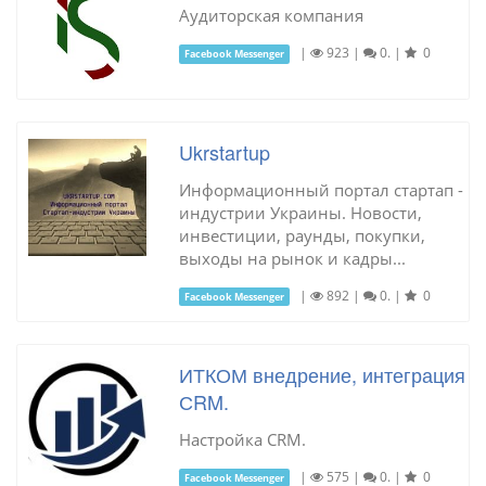
Аудиторская компания
|
923
|
0.
|
0
Facebook Messenger
Ukrstartup
Информационный портал стартап -
индустрии Украины. Новости,
инвестиции, раунды, покупки,
выходы на рынок и кадры...
|
892
|
0.
|
0
Facebook Messenger
ИТКОМ внедрение, интеграция
СRM.
Настройка СRM.
|
575
|
0.
|
0
Facebook Messenger