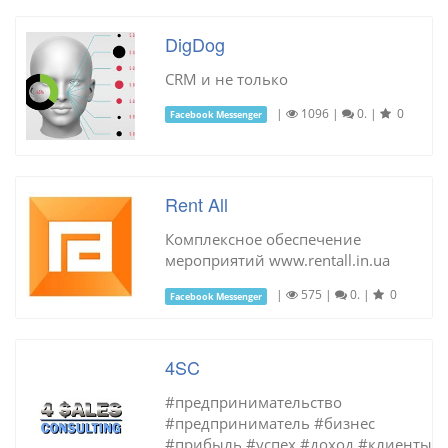
DigDog
CRM и не только
|
1096
|
0.
|
0
Facebook Messenger
Rent All
Комплексное обеспечение
мероприятий www.rentall.in.ua
|
575
|
0.
|
0
Facebook Messenger
4SC
#предпринимательство
#предприниматель #бизнес
#прибыль #успех #доход #клиенты