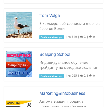
from Volga
Е-коммерс, веб-сервисы и mobile с
берегов Волги
|
540
|
0.
|
0
Facebook Messenger
Scalping School
Индивидуальное обучение
трейдингу по методике скальпинг
|
925
|
0.
|
0
Facebook Messenger
Marketing&Infobusiness
Автоматизация продаж в
образовательном бизнесе.