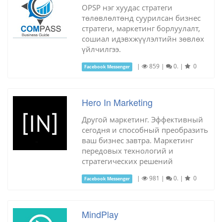
OPSP нэг хуудас стратеги
төлөвлөлтөнд суурилсан бизнес
стратеги, маркетинг борлуулалт,
сошиал идэвхжүүлэлтийн зөвлөх
үйлчилгээ.
|
859
|
0.
|
0
Facebook Messenger
Hero In Marketing
Другой маркетинг. Эффективный
сегодня и способный преобразить
ваш бизнес завтра. Маркетинг
передовых технологий и
стратегических решений
|
981
|
0.
|
0
Facebook Messenger
MindPlay