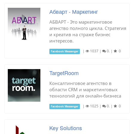
Абварт - Маркетинг
АБВАРТ - Это маркетинговое
агенство полного цикла. Стратегия
и креатив на страже бизнес
интересов.
|
1037
|
0.
|
0
Facebook Messenger
TargetRoom
Консалтинговое агентство в
области CRM и маркетинговых
технологий для онлайн-бизнеса
|
1025
|
0.
|
0
Facebook Messenger
Key Solutions