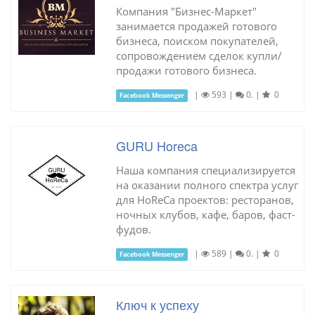
Компания "Бизнес-Маркет"
занимается продажей готового
бизнеса, поиском покупателей,
сопровождением сделок купли/
продажи готового бизнеса.
|
593
|
0.
|
0
Facebook Messenger
GURU Horeca
Наша компания специализируется
на оказании полного спектра услуг
для HoReCa проектов: ресторанов,
ночных клубов, кафе, баров, фаст-
фудов.
|
589
|
0.
|
0
Facebook Messenger
Ключ к успеху