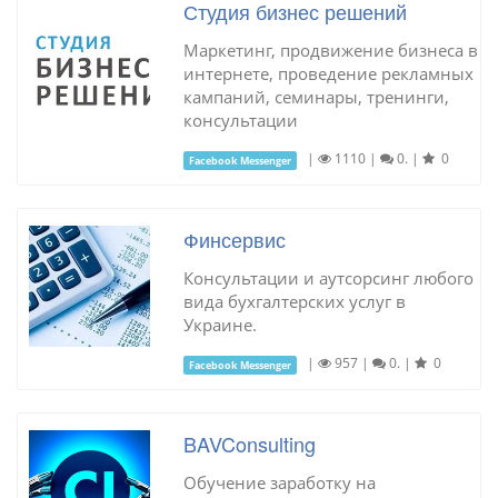
Студия бизнес решений
Маркетинг, продвижение бизнеса в
интернете, проведение рекламных
кампаний, семинары, тренинги,
консультации
|
1110
|
0.
|
0
Facebook Messenger
Финсервис
Консультации и аутсорсинг любого
вида бухгалтерских услуг в
Украине.
|
957
|
0.
|
0
Facebook Messenger
BAVConsulting
Обучение заработку на