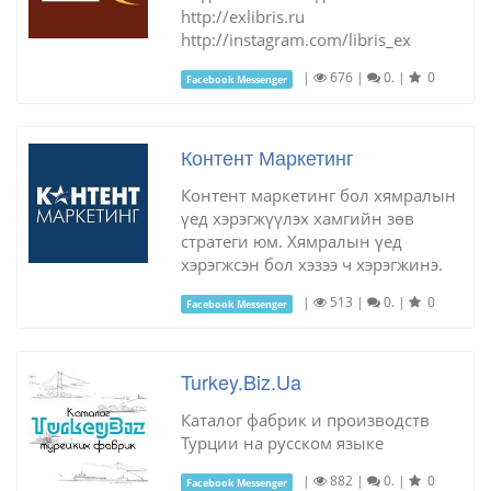
http://exlibris.ru
http://instagram.com/libris_ex
|
676
|
0.
|
0
Facebook Messenger
Контент Маркетинг
Контент маркетинг бол хямралын
үед хэрэгжүүлэх хамгийн зөв
стратеги юм. Хямралын үед
хэрэгжсэн бол хэзээ ч хэрэгжинэ.
|
513
|
0.
|
0
Facebook Messenger
Turkey.Biz.Ua
Каталог фабрик и производств
Турции на русском языке
|
882
|
0.
|
0
Facebook Messenger