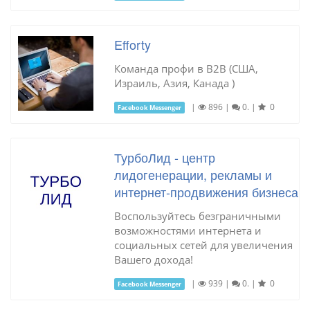
Efforty
Команда профи в B2B (США,
Израиль, Азия, Канада )
|
896
|
0.
|
0
Facebook Messenger
ТурбоЛид - центр
лидогенерации, рекламы и
интернет-продвижения бизнеса
Воспользуйтесь безграничными
возможностями интернета и
социальных сетей для увеличения
Вашего дохода!
|
939
|
0.
|
0
Facebook Messenger