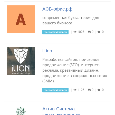
АСБ-офис.рф
современная бухгалтерия для
вашего бизнеса
|
1026
|
0.
|
0
Facebook Messenger
iLion
Разработка сайтов, поисковое
продвижение (SEO), интернет-
реклама, креативный дизайн,
продвижение в социальных сетях
(SMM).
|
1125
|
0.
|
0
Facebook Messenger
Актив-Система.
Организационная