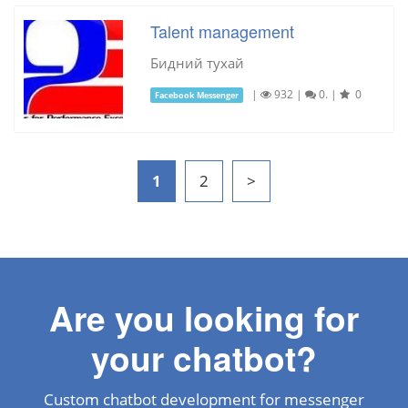
Talent management
Бидний тухай
|
932
|
0.
|
0
Facebook Messenger
1
2
>
Are you looking for
your chatbot?
Custom chatbot development for messenger