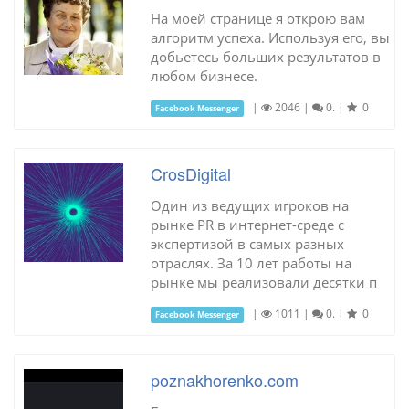
На моей странице я открою вам
алгоритм успеха. Используя его, вы
добьетесь больших результатов в
любом бизнесе.
|
2046
|
0.
|
0
Facebook Messenger
CrosDigital
Один из ведущих игроков на
рынке PR в интернет-среде с
экспертизой в самых разных
отраслях. За 10 лет работы на
рынке мы реализовали десятки п
|
1011
|
0.
|
0
Facebook Messenger
poznakhorenko.com