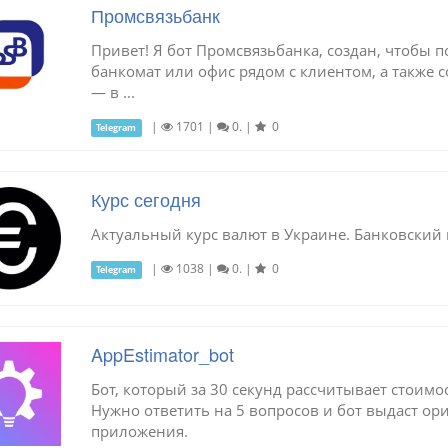
Промсвязьбанк
Привет! Я бот Промсвязьбанка, создан, чтобы п
банкомат или офис рядом с клиентом, а также 
— в ...
|
1701
|
0.
|
0
Telegram
Курс сегодня
Актуальный курс валют в Украине. Банковский 
|
1038
|
0.
|
0
Telegram
AppEstimator_bot
Бот, который за 30 секунд рассчитывает стоим
Нужно ответить на 5 вопросов и бот выдаст ор
приложения.