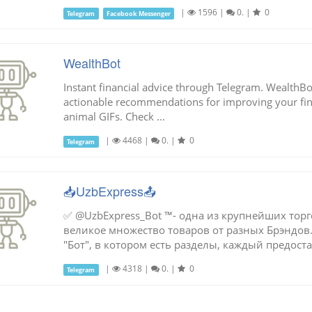
|
1596
|
0.
|
0
Telegram
Facebook Messenger
WealthBot
Instant financial advice through Telegram. WealthBo
actionable recommendations for improving your finan
animal GIFs. Check ...
|
4468
|
0.
|
0
Telegram
📥UzbExpress📤
✅ @UzbExpress_Bot ™- одна из крупнейших торг
великое множество товаров от разных Брэндов.
"Бот", в котором есть разделы, каждый предостав
|
4318
|
0.
|
0
Telegram